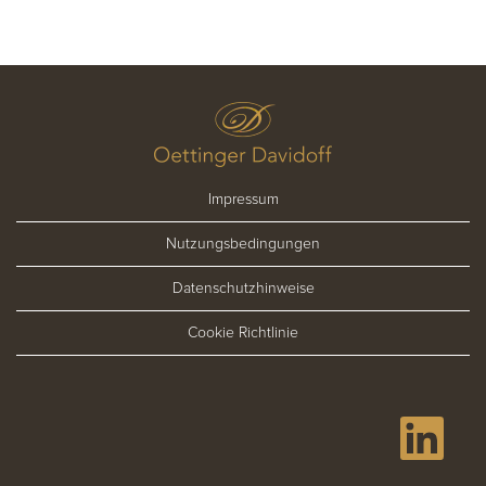
Impressum
Nutzungsbedingungen
Datenschutzhinweise
Cookie Richtlinie
W
i
r
d
a