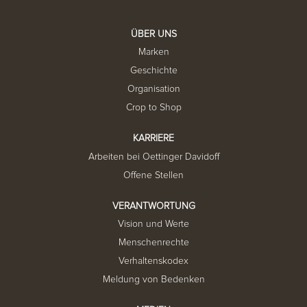
u
f
e
ÜBER UNS
i
n
Marken
e
r
Geschichte
n
e
Organisation
u
e
Crop to Shop
n
R
e
KARRIERE
g
i
Arbeiten bei Oettinger Davidoff
s
t
Offene Stellen
e
r
k
VERANTWORTUNG
a
r
Vision und Werte
t
e
Menschenrechte
g
e
Verhaltenskodex
ö
f
Meldung von Bedenken
f
n
e