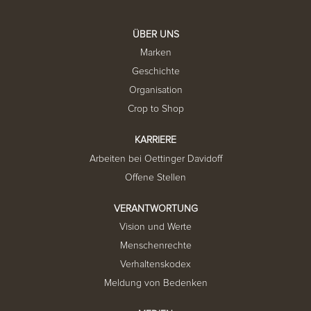
u
f
e
ÜBER UNS
i
n
Marken
e
r
Geschichte
n
e
Organisation
u
e
Crop to Shop
n
R
e
KARRIERE
g
i
Arbeiten bei Oettinger Davidoff
s
t
Offene Stellen
e
r
k
VERANTWORTUNG
a
r
Vision und Werte
t
e
Menschenrechte
g
e
Verhaltenskodex
ö
f
Meldung von Bedenken
f
n
e