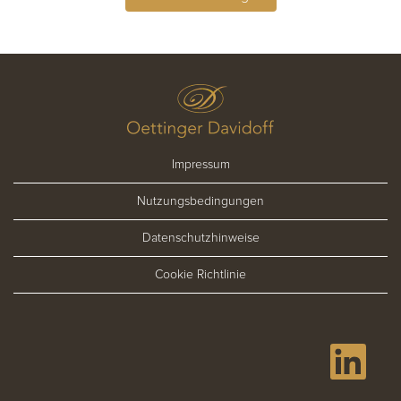
Impressum
Nutzungsbedingungen
Datenschutzhinweise
Cookie Richtlinie
W
i
r
d
a